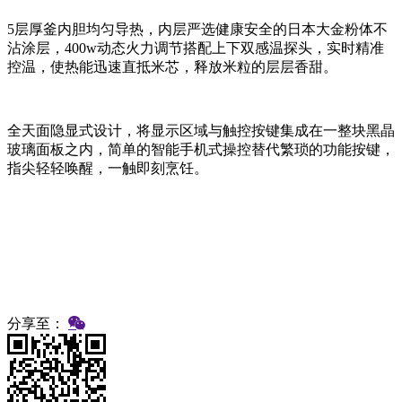
5层厚釜内胆均匀导热，内层严选健康安全的日本大金粉体不
沾涂层，400w动态火力调节搭配上下双感温探头，实时精准
控温，使热能迅速直抵米芯，释放米粒的层层香甜。
全天面隐显式设计，将显示区域与触控按键集成在一整块黑晶
玻璃面板之内，简单的智能手机式操控替代繁琐的功能按键，
指尖轻轻唤醒，一触即刻烹饪。
分享至：