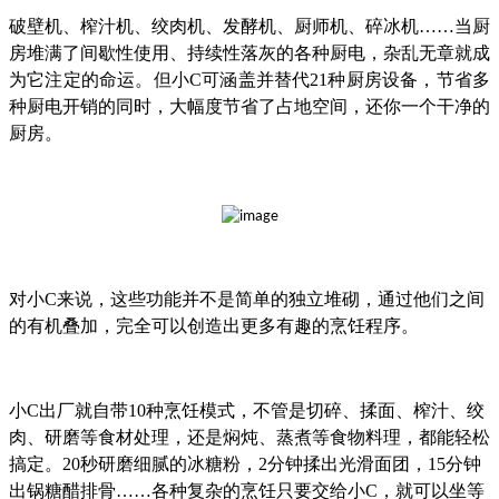
破壁机、榨汁机、绞肉机、发酵机、厨师机、碎冰机……当厨
房堆满了间歇性使用、持续性落灰的各种厨电，杂乱无章就成
为它注定的命运。但小C可涵盖并替代21种厨房设备，节省多
种厨电开销的同时，大幅度节省了占地空间，还你一个干净的
厨房。
对小C来说，这些功能并不是简单的独立堆砌，通过他们之间
的有机叠加，完全可以创造出更多有趣的烹饪程序。
小C出厂就自带10种烹饪模式，不管是切碎、揉面、榨汁、绞
肉、研磨等食材处理，还是焖炖、蒸煮等食物料理，都能轻松
搞定。20秒研磨细腻的冰糖粉，2分钟揉出光滑面团，15分钟
出锅糖醋排骨……各种复杂的烹饪只要交给小C，就可以坐等