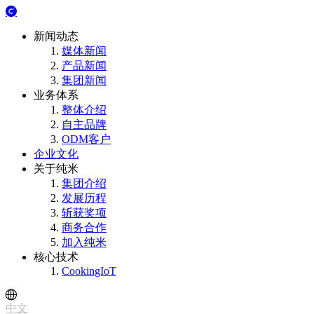
新闻动态
媒体新闻
产品新闻
集团新闻
业务体系
整体介绍
自主品牌
ODM客户
企业文化
关于纯米
集团介绍
发展历程
斩获奖项
商务合作
加入纯米
核心技术
CookingIoT
中文