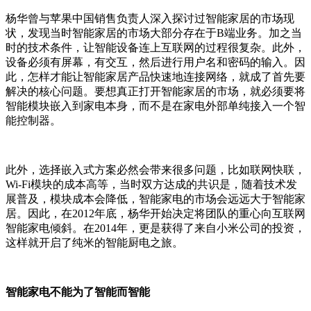
杨华曾与苹果中国销售负责人深入探讨过智能家居的市场现
状，发现当时智能家居的市场大部分存在于B端业务。加之当
时的技术条件，让智能设备连上互联网的过程很复杂。此外，
设备必须有屏幕，有交互，然后进行用户名和密码的输入。因
此，怎样才能让智能家居产品快速地连接网络，就成了首先要
解决的核心问题。要想真正打开智能家居的市场，就必须要将
智能模块嵌入到家电本身，而不是在家电外部单纯接入一个智
能控制器。
此外，选择嵌入式方案必然会带来很多问题，比如联网快联，
Wi-Fi模块的成本高等，当时双方达成的共识是，随着技术发
展普及，模块成本会降低，智能家电的市场会远远大于智能家
居。因此，在2012年底，杨华开始决定将团队的重心向互联网
智能家电倾斜。在2014年，更是获得了来自小米公司的投资，
这样就开启了纯米的智能厨电之旅。
智能家电不能为了智能而智能