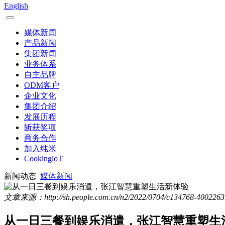
English
媒体新闻
产品新闻
集团新闻
业务体系
自主品牌
ODM客户
企业文化
集团介绍
发展历程
斩获奖项
商务合作
加入纯米
CookingloT
新闻动态
媒体新闻
文章来源：http://sh.people.com.cn/n2/2022/0704/c134768-4002263
从一日三餐到娱乐消遣，张江智慧重塑生