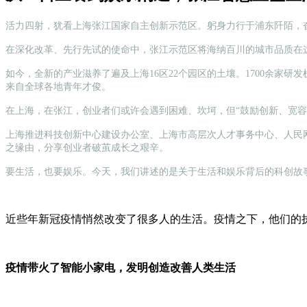
活力四射，犹看上海张江国家自主创新示范区。躬身力行于浦东阡陌，
在深化改革、先行先试的使命中，张江示范区将海纳百川的城市品质在
如今，全新的产业滋养了遍及上海16区22个园区的土壤。1700余家研
来自全球各地青年才俊。
在上海，在张江，创业者们或许会遇到困难、坎坷，但“鼓励创新、宽容
上海推进科技创新中心建设办公室、上海市高层次人才事务中心、人民网
之缘由，分享创业者破茧成长之艰辛。
要生活，也要娱乐。今天，我们讲述的是关于生活和娱乐背后的科创故
近些年新冠疫情悄然改变了很多人的生活。疫情之下，他们的
疫情带火了智能小家电，发明创造改善人类生活