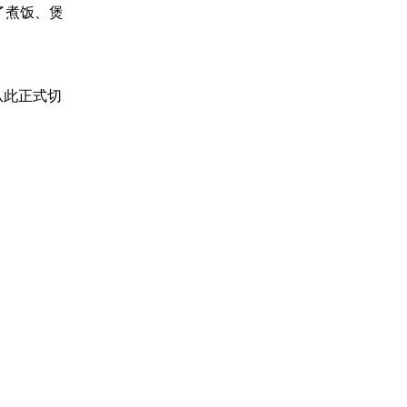
了煮饭、煲
从此正式切