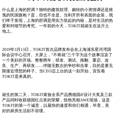
什么是上海的腔调？独特的建筑纹理、婉转的小资情调还是摇
曳的民国旗袍？是，但也不全是。当剥开所有表面的金装，我
们终于发现，上海的腔调是用实力筑起的内核，是对生活的热
爱和对细节的考究。一年前的今天，TOKIT就诞生在这片土
地上。
2019年3月13日，TOKIT首次品牌发布会在上海浦东星河湾国
际会议中心召开。大屏上，“不将就”三个字为这个故事渲染了
一个美好的开场。整整两年，研发、测试、推翻、重启、改
良、生产、再研发……伴随无数次的争吵和击掌，目的是要无
限接近理想的样子。当CEO迈上台的这一刻开始，宣告着
TOKIT是来真的。
诞生的第二天，TOKIT家族全系产品携德国iF设计大奖及三款
产品同时收获德国红点奖的荣耀，惊艳亮相AWE现场，这是
TOKIT的第一个诚意，以最快的速度和你们相遇，毕竟，美
好的厨房生活刻不容缓。