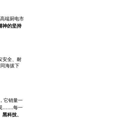
本高端厨电市
精神的坚持
仅安全、耐
不同海拔下
，它销量一
…….每一
、黑科技、