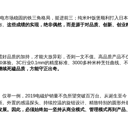
来厨电市场稳固的铁三角格局，挺进前三；纯米IH饭煲顺利打入日
布。
这些成绩的实现，绝非偶然，而是源于对品质、创新、创业
需好品质的加持，才能大放异彩，否则一文不值。
高品质产品不
和体验。
3C行业0.1mm的精度标准、3000多种米种烹饪曲线、
继续死磕品质，方能守正出奇。
。仅举一例，2019电磁炉销量不负所望突破百万台。从诞生至今
新。外置的感温探头、持续控温的旋钮设计、精致特别的圆形外观
发展。
因此，
必须始终如一坚持从商业模式、管理模式再到产品