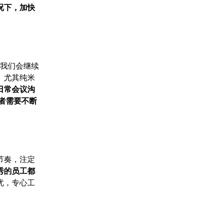
况下，加快
0我们会继续
。尤其纯米
日常会议沟
理者需要不断
节奏，注定
秀的员工都
忧，专心工