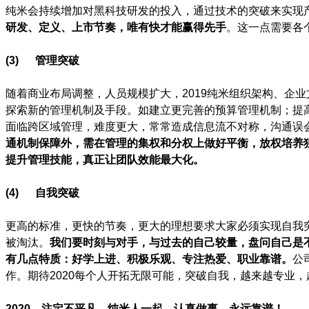
纯米会持续增加对黑科技研发的投入，通过技术的突破来实现
研发、定义、上市节奏，唯有快才能赢得先手
。这一点需要各
(3)
管理突破
随着商业布局调整，人员规模扩大，2019纯米组织架构、企业
探索新的管理机制及手段。如建立更完善的预算管理机制；提
面临跨区域管理，难度更大，常常造成信息流不对称，沟通误
通机制保障外，需在管理的集权和分权上做好平衡，放权培养独
提升管理技能，真正让团队效能最大化。
(4)
自我突破
更高的标准，更快的节奏，更大的理想要求大家必须实现自我
被淘汰。
我们要时刻与对手，与过去的自己较量，盘问自己是
有几点特质：
好学上进、积极乐观、专注热爱、职业靠谱。
公
作。期待2020每个人开拓无限可能，突破自我，越来越专业
2020
，注定不平凡。
纯米人一起，认真做事，永远靠谱！