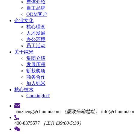
整体介绍
自主品牌
ODM客户
企业文化
核心理念
人才发展
办公环境
员工活动
关于纯米
集团介绍
发展历程
斩获奖项
商务合作
加入纯米
核心技术
CookingIoT
lianzheng@chunmi.com
（廉政信箱地址）
info@chunmi.c
400-8375577
（工作日9:00-5:30）