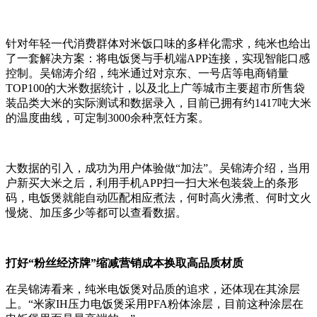
针对年轻一代消费群体对米饭口味的多样化需求，纯米也给出
了一套解决方案：将电饭煲与手机端APP连接，实现智能口感
控制。吴锦涛介绍，纯米通过对京东、一号店等电商销量
TOP100的大米数据统计，以及北上广等城市主要超市所售袋
装品类大米的实际测试和数据录入，目前已拥有约1417吨大米
的温度曲线，可定制3000余种烹饪方案。
大数据的引入，成功为用户体验做“加法”。吴锦涛介绍，当用
户新买大米之后，利用手机APP扫一扫大米包装袋上的条形
码，电饭煲就能自动匹配相应煮法，何时高火沸煮、何时文火
慢烧、加压多少等都可以查看数据。
打好“粉丝经济牌”缩减营销成本换取高品质材质
在吴锦涛看来，纯米电饭煲对品质的追求，还体现在其涂层
上。“米家IH压力电饭煲采用PFA粉体涂层，目前这种涂层在